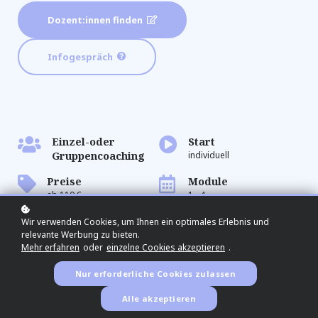
Dozent:innen finden
Infogespräch
Einzel-oder
Start
Gruppencoaching
individuell
Preise
Module
ab 110 €
1 - 4
Wir verwenden Cookies, um Ihnen ein optimales Erlebnis und
relevante Werbung zu bieten.
Mehr erfahren
oder
einzelne Cookies akzeptieren
.
Nur erforderliche Cookies zulassen
Alle akzeptieren