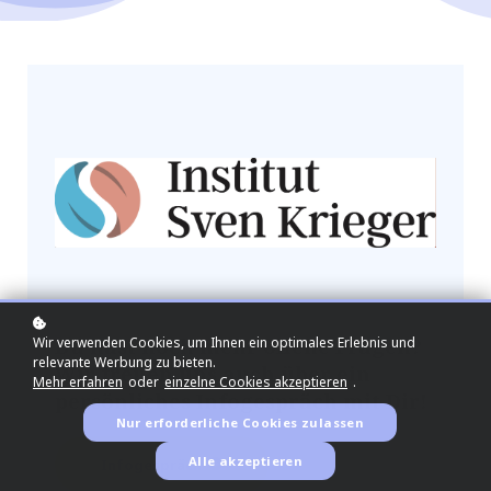
Du hast noch mehr offene Fragen?
Wir verwenden Cookies, um Ihnen ein optimales Erlebnis und
relevante Werbung zu bieten.
Wir freuen uns auch über ein
Mehr erfahren
oder
einzelne Cookies akzeptieren
.
persönliches Infogespräch mit Dir!
Nur erforderliche Cookies zulassen
Alle akzeptieren
Infogespräch